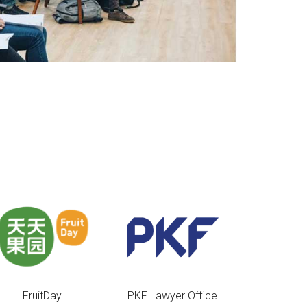
PKF Lawyer Office
AnyHelper
SJTU Scie