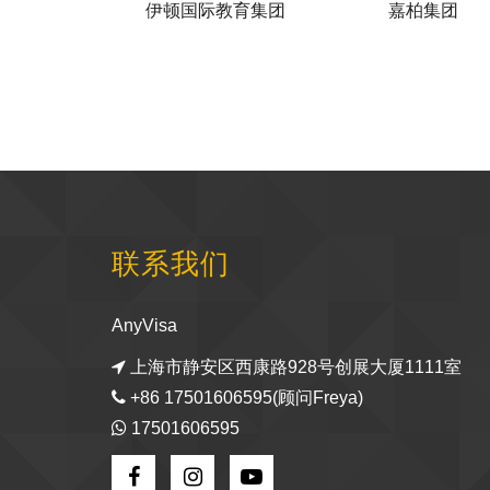
际教育集团
嘉柏集团
食派士
联系我们
AnyVisa
上海市静安区西康路928号创展大厦1111室
+86 17501606595(顾问Freya)
17501606595