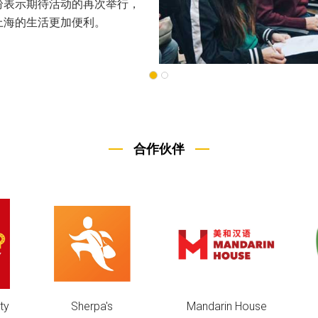
合作伙伴
Mandarin House
FruitDay