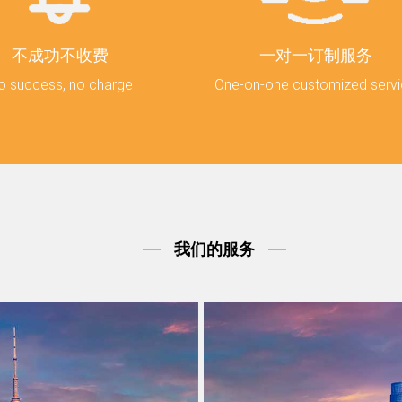
不成功不收费
一对一订制服务
o success, no charge
One-on-one customized serv
我们的服务
资公司是指在遵守国家法律的前
除签证服务和企业注册服务
下，外国投资者在华投资设立的
司还提供其他类型签证延期
业。我司针对外资公司注册，分
理，情况说明书撰写，陪同