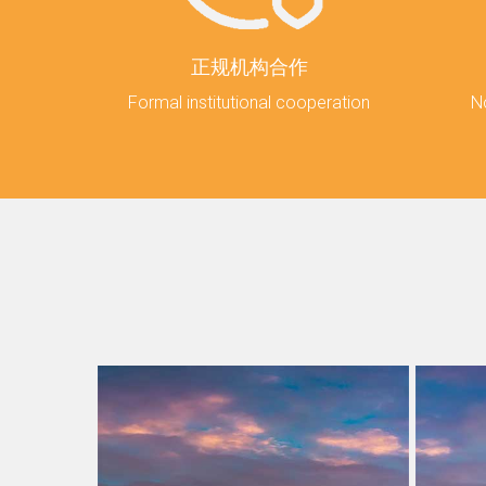
正规机构合作
Formal institutional cooperation
N
在华工作
外国人永久居留身份证持有者出入
外
作签证主
境不再受签证限制，在华就职的高
提
期、注
层次外籍人才、家庭团聚人员等可
企