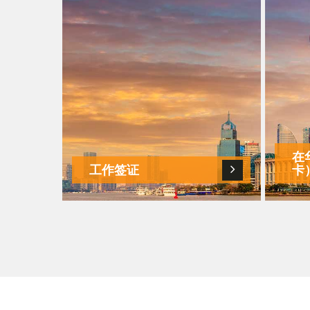
应的家属
申请，即中国“绿卡”。我司提供申
别
请条件评估、申请方案、证件办理
财
等配套服务。
册
详情
在
工作签证
卡