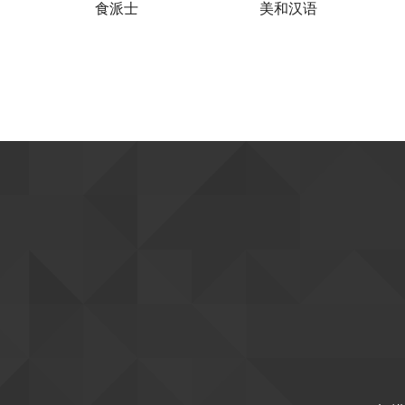
美和汉语
天天果园