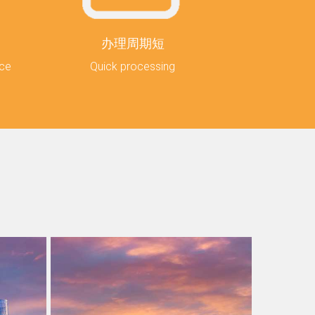
办理周期短
ice
Quick processing
外，我
及办
服务，